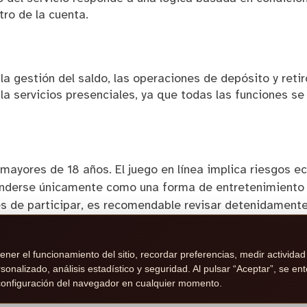
ro de la cuenta.
 la gestión del saldo, las operaciones de depósito y retiro
a servicios presenciales, ya que todas las funciones se 
mayores de 18 años. El juego en línea implica riesgos 
nderse únicamente como una forma de entretenimiento 
es de participar, es recomendable revisar detenidament
de retiro y procedimientos de verificación. En caso de d
ctividad de inmediato y buscar ayuda profesional en
FEJ
ner el funcionamiento del sitio, recordar preferencias, medir actividad
Quiénes somos
|
Contacto
|
Aviso legal
|
Términos y cond
nalizado, análisis estadístico y seguridad. Al pulsar “Aceptar”, se en
cookies
|
Juego responsable
a configuración del navegador en cualquier momento.