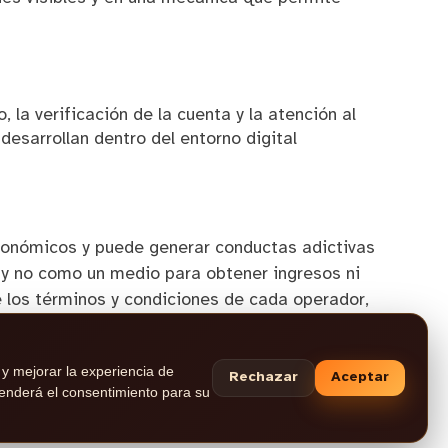
, la verificación de la cuenta y la atención al
desarrollan dentro del entorno digital
económicos y puede generar conductas adictivas
y no como un medio para obtener ingresos ni
e los términos y condiciones de cada operador,
etectar pérdida de control o comportamiento
AR
. Para consultas y comunicaciones oficiales,
 y mejorar la experiencia de
iciones
|
Política de privacidad
|
Política de
Rechazar
Aceptar
tenderá el consentimiento para su