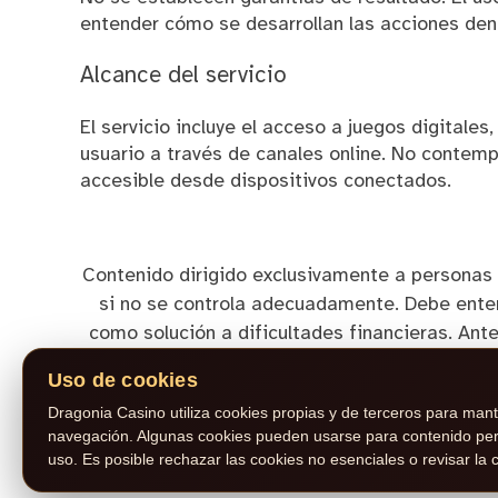
entender cómo se desarrollan las acciones dent
Alcance del servicio
El servicio incluye el acceso a juegos digitales,
usuario a través de canales online. No contempl
accesible desde dispositivos conectados.
Contenido dirigido exclusivamente a personas 
si no se controla adecuadamente. Debe ente
como solución a dificultades financieras. Ant
incluyendo requisitos de apuesta, límites 
Uso de cookies
problemático, se recomienda interrumpir la a
Dragonia Casino utiliza cookies propias y de terceros para mante
puede escribirse a info@dragoniaes.com |
navegación. Algunas cookies pueden usarse para contenido perso
uso. Es posible rechazar las cookies no esenciales o revisar l