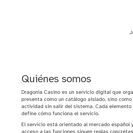
Skip
to
content
Dragonia Casino
J
Quiénes somos
Dragonia Casino es un servicio digital que or
presenta como un catálogo aislado, sino como u
actividad sin salir del sistema. Cada element
define cómo funciona el servicio.
El servicio está orientado al mercado español y
acceso a las funciones siguen reglas concretas